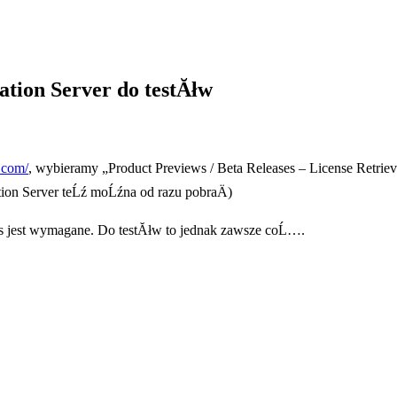
ation Server do testĂłw
.com/
, wybieramy „Product Previews / Beta Releases – License Retrie
tion Server teĹź moĹźna od razu pobraÄ)
es jest wymagane. Do testĂłw to jednak zawsze coĹ….