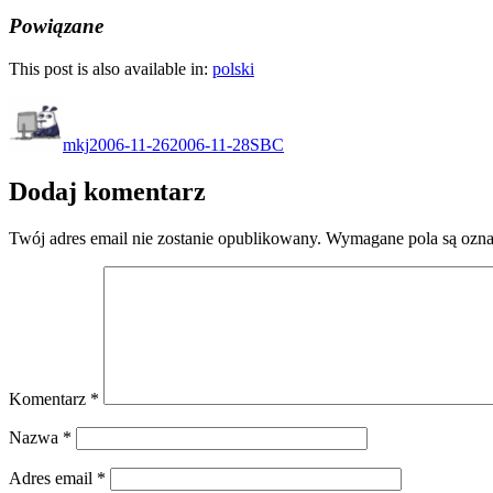
Powiązane
This post is also available in:
polski
Autor
Data
Kategorie
publikacji
mkj
2006-11-26
2006-11-28
SBC
Dodaj komentarz
Twój adres email nie zostanie opublikowany.
Wymagane pola są ozn
Komentarz
*
Nazwa
*
Adres email
*