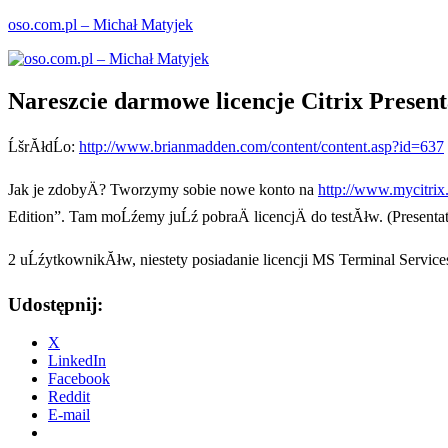
Przejdź
oso.com.pl – Michał Matyjek
do
treści
Nareszcie darmowe licencje Citrix Present
ĹšrĂłdĹo:
http://www.brianmadden.com/content/content.asp?id=637
Jak je zdobyÄ? Tworzymy sobie nowe konto na
http://www.mycitrix
Edition”. Tam moĹźemy juĹź pobraÄ licencjÄ do testĂłw. (Presenta
2 uĹźytkownikĂłw, niestety posiadanie licencji MS Terminal Servic
Udostępnij:
X
LinkedIn
Facebook
Reddit
E-mail