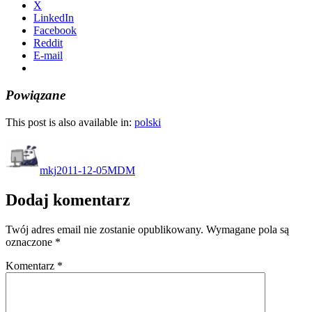
X
LinkedIn
Facebook
Reddit
E-mail
Powiązane
This post is also available in:
polski
Autor
Data
Kategorie
publikacji
mkj
2011-12-05
MDM
Dodaj komentarz
Twój adres email nie zostanie opublikowany.
Wymagane pola są
oznaczone
*
Komentarz
*