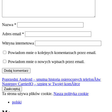
Nazwa
*
Adres email
*
Witryna internetowa
Powiadom mnie o kolejnych komentarzach przez email.
Powiadom mnie o nowych wpisach przez email.
Nawigacja
Poprzedni
Poprzedni
Android – smutna historia osieroconych telefonĂłw
Następny
wpis:
Następny
CarrierIQ – szpieg w Twojej komĂłrce
wpisu
wpis:
Ta strona używa plików cookie.
Nasza polityka cookie
polski