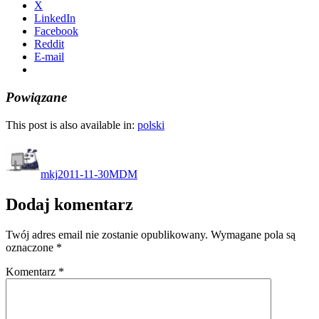
X
LinkedIn
Facebook
Reddit
E-mail
Powiązane
This post is also available in:
polski
Autor
Data
Kategorie
publikacji
mkj
2011-11-30
MDM
Dodaj komentarz
Twój adres email nie zostanie opublikowany.
Wymagane pola są
oznaczone
*
Komentarz
*