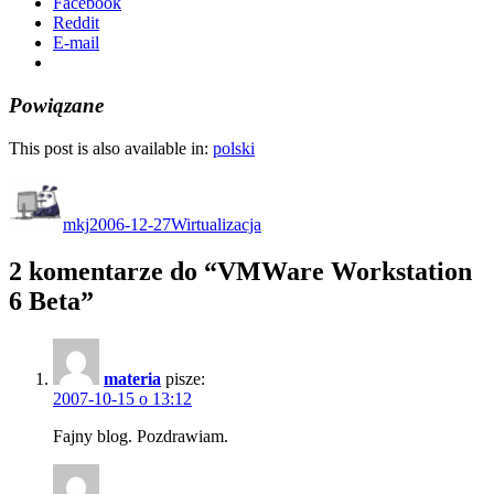
Facebook
Reddit
E-mail
Powiązane
This post is also available in:
polski
Autor
Data
Kategorie
publikacji
mkj
2006-12-27
Wirtualizacja
2 komentarze do “VMWare Workstation
6 Beta”
materia
pisze:
2007-10-15 o 13:12
Fajny blog. Pozdrawiam.