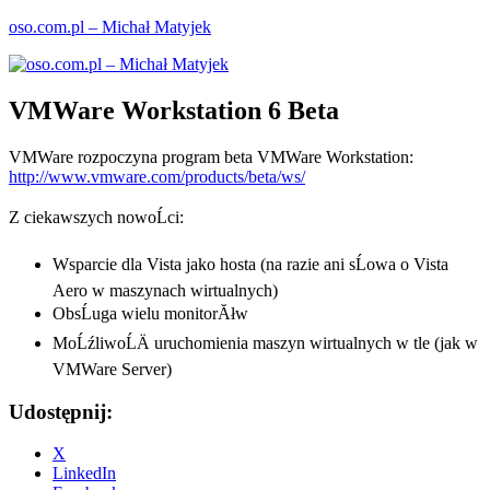
Przejdź
oso.com.pl – Michał Matyjek
do
treści
VMWare Workstation 6 Beta
VMWare rozpoczyna program beta VMWare Workstation:
http://www.vmware.com/products/beta/ws/
Z ciekawszych nowoĹci:
Wsparcie dla Vista jako hosta (na razie ani sĹowa o Vista
Aero w maszynach wirtualnych)
ObsĹuga wielu monitorĂłw
MoĹźliwoĹÄ uruchomienia maszyn wirtualnych w tle (jak w
VMWare Server)
Udostępnij:
X
LinkedIn