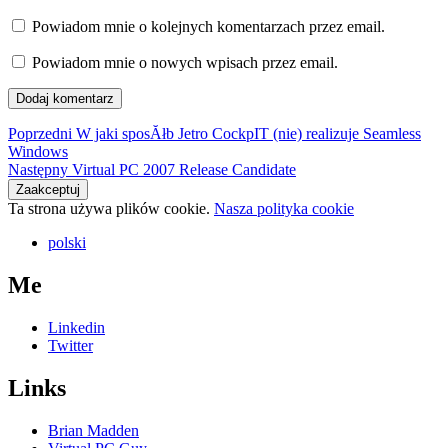
Powiadom mnie o kolejnych komentarzach przez email.
Powiadom mnie o nowych wpisach przez email.
Nawigacja
Poprzedni
Poprzedni
W jaki sposĂłb Jetro CockpIT (nie) realizuje Seamless
wpis:
Windows
wpisu
Następny
Następny
Virtual PC 2007 Release Candidate
wpis:
Ta strona używa plików cookie.
Nasza polityka cookie
polski
Me
Linkedin
Twitter
Links
Brian Madden